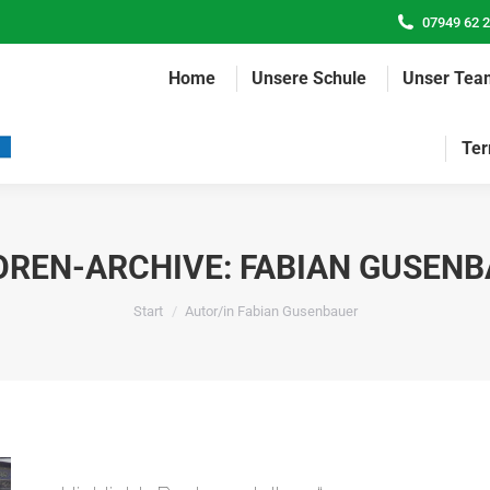
07949 62 
Home
Unsere Schule
Unser Tea
Ter
OREN-ARCHIVE:
FABIAN GUSEN
Sie befinden sich hier:
Start
Autor/in Fabian Gusenbauer