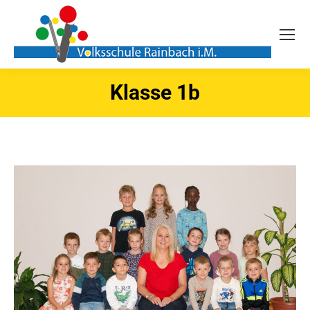
Klasse 1b
Sie befinden sich hier: