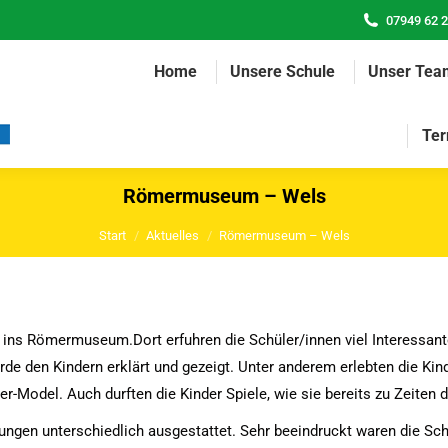
07949 62 
Home
Unsere Schule
Unser Tea
Ter
Römermuseum – Wels
Sie befinden sich hier:
Start
Aktuelles
Römermuseum – Wels
ls ins Römermuseum.
Dort erfuhren die Schüler/innen viel Interess
de den Kindern erklärt und gezeigt. Unter anderem erlebten die Kin
-Model. Auch durften die Kinder Spiele, wie sie bereits zu Zeiten 
ngen unterschiedlich ausgestattet. Sehr beeindruckt waren die Sch