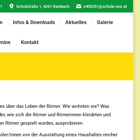
21
Schulstraße 1, 4261 Rainbach
s406251@schule-ooe.at
m
Infos & Downloads
Aktuelles
Galerie
mine
Kontakt
antes über das Leben der Römer. Wie wohnten sie? Was
der, wie sich die Römer und Römerinnen kleideten und
der Römer gespielt wurden, ausprobieren.
üler/innen von der Ausstattung eines Haushaltes reicher