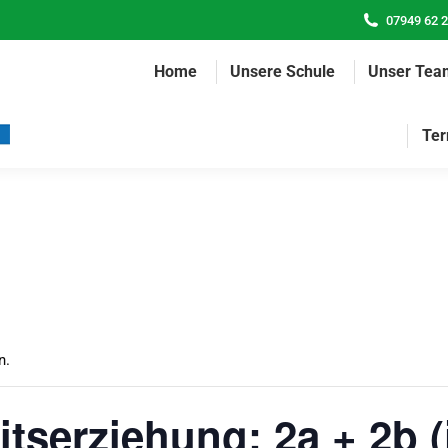
07949 62 
Home
Unsere Schule
Unser Tea
Ter
n.
serziehung: 2a + 2b (