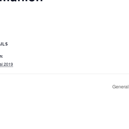
ILS
m:
ai 2019
General