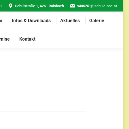
21
Schulstraße 1, 4261 Rainbach
s406251@schule-ooe.at
m
Infos & Downloads
Aktuelles
Galerie
mine
Kontakt